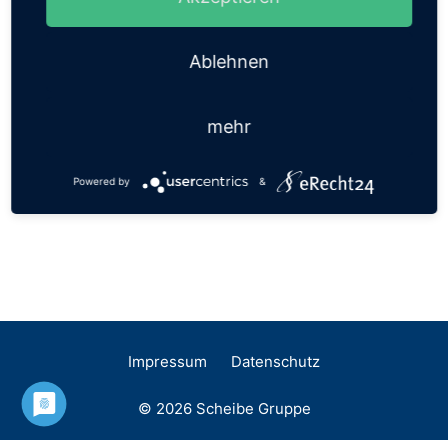
AKTUELLE DACHDECKER-
NEWS AUF SYLT
Ablehnen
Das pfeifen die Spatzen von den Dächern
mehr
Powered by
&
Impressum
Datenschutz
© 2026 Scheibe Gruppe